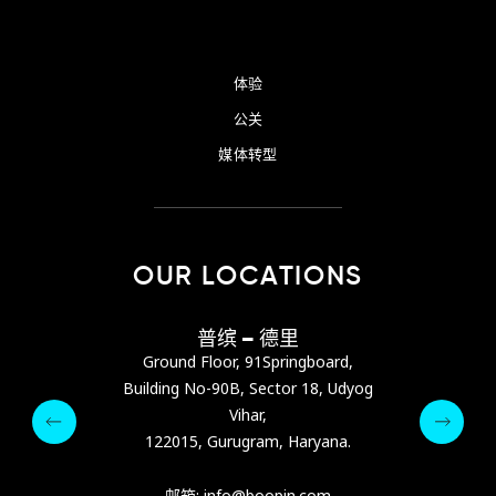
体验
公关
媒体转型
OUR LOCATIONS
巴尼亚
普缤 – 德里
普缤
s Center，位于阿
Ground Floor, 91Springboard,
Ground Flo
ra Street）
Building No-90B, Sector 18, Udyog
Building No-
Vihar,
pin.com
122015, Gurugram, Haryana.
122015, 
64 9342
Email :
Phone :