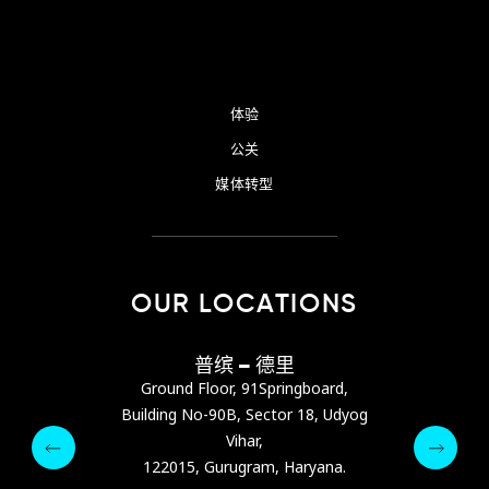
体验
公关
媒体转型
OUR LOCATIONS
巴尼亚
普缤 – 德里
普缤
s Center，位于阿
Ground Floor, 91Springboard,
Ground Flo
ra Street）
Building No-90B, Sector 18, Udyog
Building No-
Vihar,
pin.com
122015, Gurugram, Haryana.
122015, 